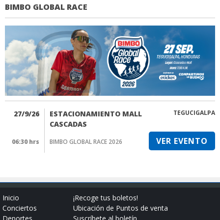
BIMBO GLOBAL RACE
TEGUCIGALPA
27/9/26
ESTACIONAMIENTO MALL
CASCADAS
VER EVENTO
06:30 hrs
BIMBO GLOBAL RACE 2026
Inicio
¡Recoge tus boletos!
Conciertos
Ubicación de Puntos de venta
Deportes
Suscríbete al boletín