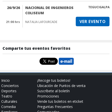
TEGUCIGALPA
26/9/26
NACIONAL DE INGENIEROS
COLISEUM
VER EVENTO
21:00 hrs
NATALIA LAFOURCADE
Comparte tus eventos favoritos
Inicio
¡Recoge tus boletos!
Conciertos
Ubicación de Puntos de venta
Deportes
Suscríbete al boletín
Teatro
Promociones
Culturales
Vende tus boletos en eticket
Comedia
Preguntas Frecuentes
Familiares
Comunicados