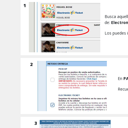
1
Busca aquell
de:
Electron
Los puedes i
2
En
P
Recue
3