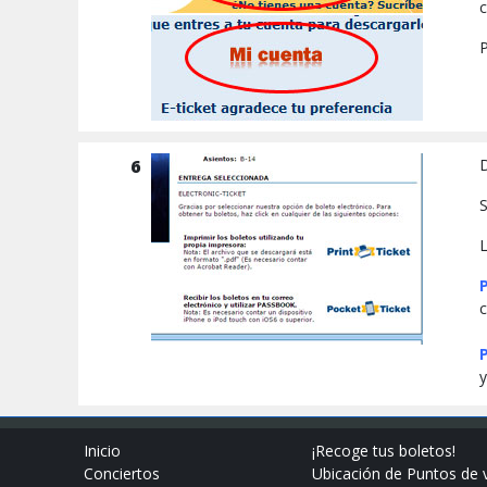
c
P
6
D
S
L
Inicio
¡Recoge tus boletos!
Conciertos
Ubicación de Puntos de 