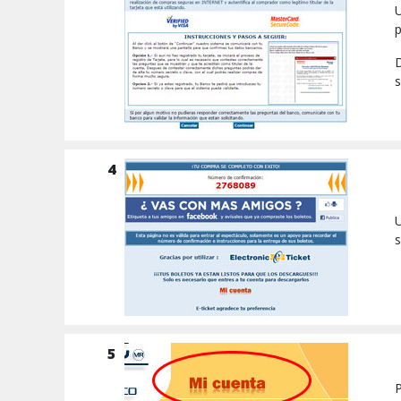
U
p
D
s
4
U
s
5
P